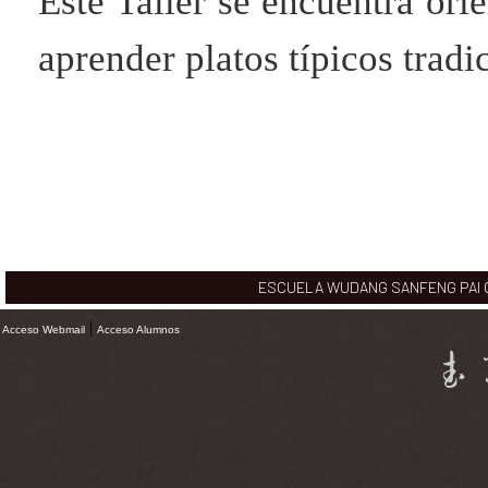
Este Taller se encuentra ori
aprender platos típicos tradi
ESCUELA WUDANG SANFENG PAI CHI
|
Acceso Webmail
Acceso Alumnos
武