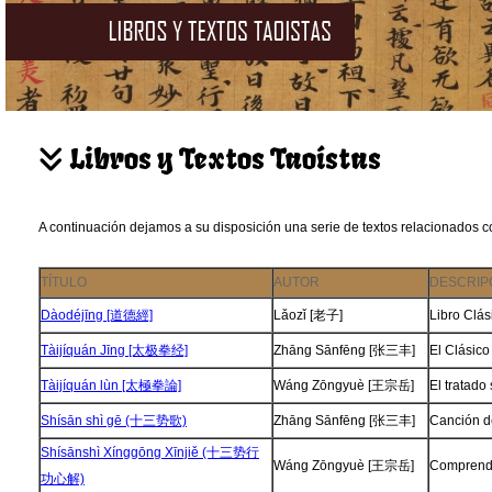
Libros y Textos Taoístas
A continuación dejamos a su disposición una serie de textos relacionados co
TÍTULO
AUTOR
DESCRIP
Dàodéjīng [道德經]
Lǎozǐ [老子]
Libro Clás
Tàijíquán Jīng [太极拳经]
Zhāng Sānfēng [张三丰]
El Clásico
Tàijíquán lùn [太極拳論]
Wáng Zōngyuè [王宗岳]
El tratado
Shísān shì gē (十三势歌)
Zhāng Sānfēng [张三丰]
Canción de
Shísānshì Xínggōng Xīnjiě (十三势行
Wáng Zōngyuè [王宗岳]
Comprendi
功心解)